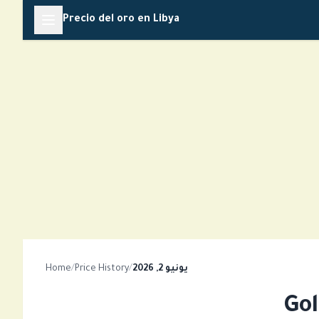
Skip
Precio del oro en Libya
to
content
Home
/
Price History
/
يونيو 2, 2026